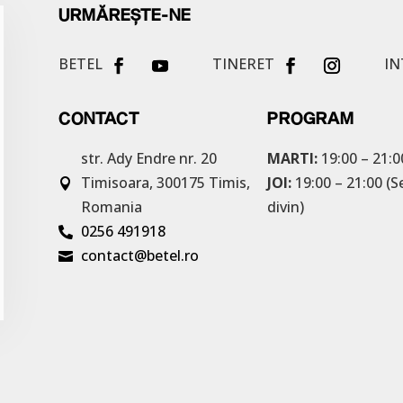
URMĂREȘTE-NE
BETEL
TINERET
IN
CONTACT
PROGRAM
str. Ady Endre nr. 20
MARTI:
19:00 – 21:0
Timisoara, 300175
Timis,
JOI:
19:00 – 21:00 (S

Romania
divin)
0256 491918

contact@betel.ro
