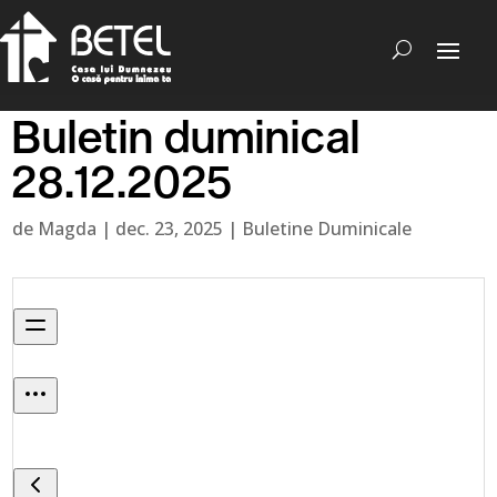
Buletin duminical
28.12.2025
de
Magda
|
dec. 23, 2025
|
Buletine Duminicale