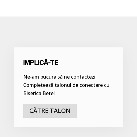
IMPLICĂ-TE
Ne-am bucura să ne contactezi!
Completează talonul de conectare cu
Biserica Betel
CĂTRE TALON