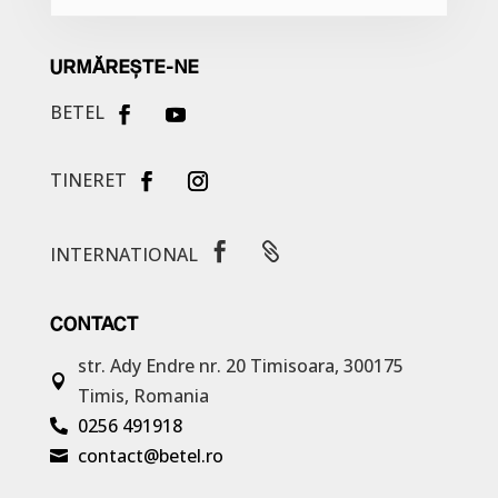
URMĂREȘTE-NE
BETEL
TINERET


INTERNATIONAL
CONTACT
str. Ady Endre nr. 20
Timisoara, 300175

Timis, Romania
0256 491918

contact@betel.ro
