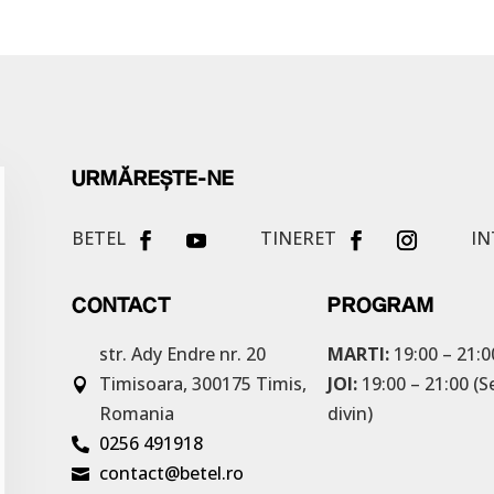
URMĂREȘTE-NE
BETEL
TINERET
IN
CONTACT
PROGRAM
str. Ady Endre nr. 20
MARTI:
19:00 – 21:0
Timisoara, 300175
Timis,
JOI:
19:00 – 21:00 (S

Romania
divin)
0256 491918

contact@betel.ro
