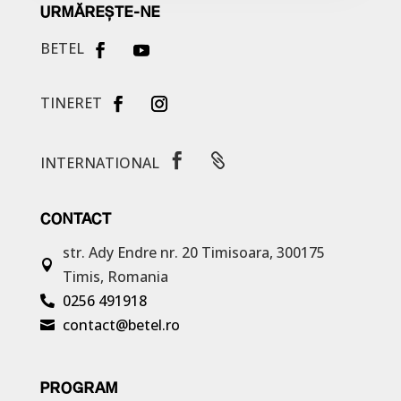
URMĂREȘTE-NE
BETEL
TINERET


INTERNATIONAL
CONTACT
str. Ady Endre nr. 20
Timisoara, 300175

Timis, Romania
0256 491918

contact@betel.ro

PROGRAM