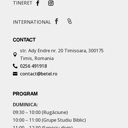
TINERET


INTERNATIONAL
CONTACT
str. Ady Endre nr. 20
Timisoara, 300175

Timis, Romania
0256 491918

contact@betel.ro

PROGRAM
DUMINICA:
09:30 – 10:00 (Rugăciune)
10:00 – 11:00 (Grupe Studiu Biblic)
11:00 – 12:30 (Serviciu divin)