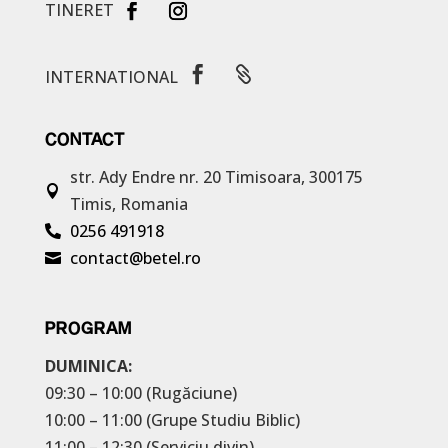
TINERET


INTERNATIONAL
CONTACT
str. Ady Endre nr. 20
Timisoara, 300175

Timis, Romania
0256 491918

contact@betel.ro

PROGRAM
DUMINICA:
09:30 – 10:00 (Rugăciune)
10:00 – 11:00 (Grupe Studiu Biblic)
11:00 – 12:30 (Serviciu divin)