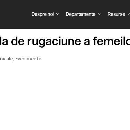
Despre noi
Departamente
Resurse
la de rugaciune a femeil
nicale
,
Evenimente