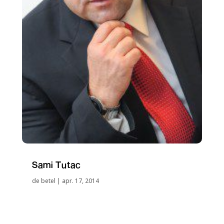
Sami Tutac
de
betel
|
apr. 17, 2014