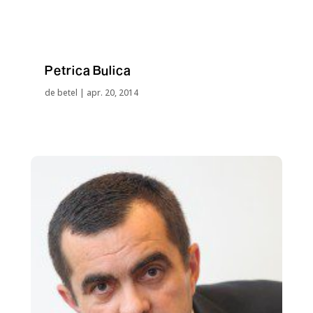
Petrica Bulica
de
betel
|
apr. 20, 2014