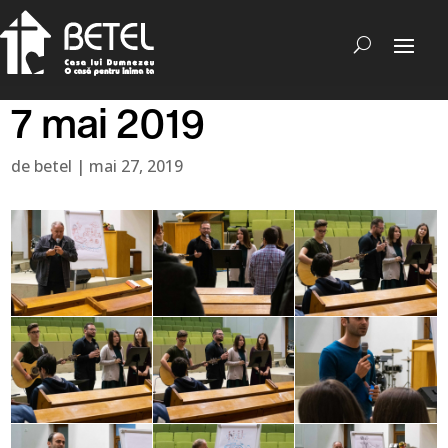
7 mai 2019
de
betel
|
mai 27, 2019