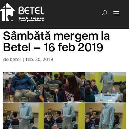
Sâmbătă mergem la
Betel – 16 feb 2019
de
betel
|
feb. 20, 2019