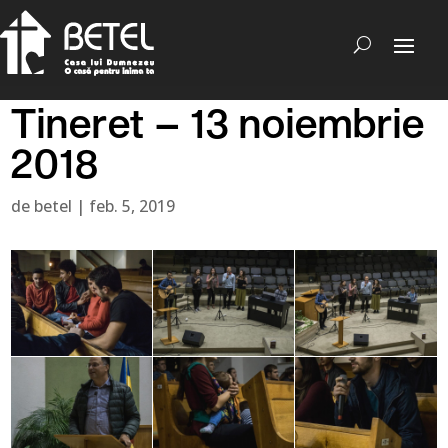
Tineret – 13 noiembrie
2018
de
betel
|
feb. 5, 2019