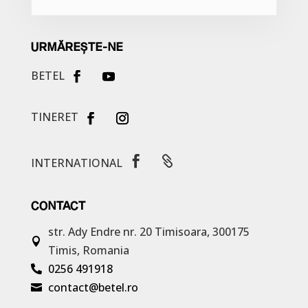
URMĂREȘTE-NE
BETEL
TINERET


INTERNATIONAL
CONTACT
str. Ady Endre nr. 20
Timisoara, 300175

Timis, Romania
0256 491918

contact@betel.ro
