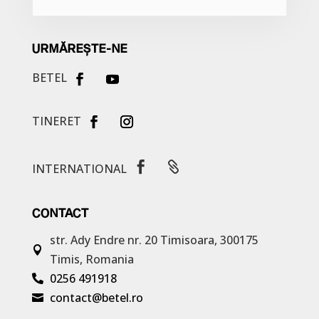
URMĂREȘTE-NE
BETEL
TINERET


INTERNATIONAL
CONTACT
str. Ady Endre nr. 20
Timisoara, 300175

Timis, Romania
0256 491918

contact@betel.ro
