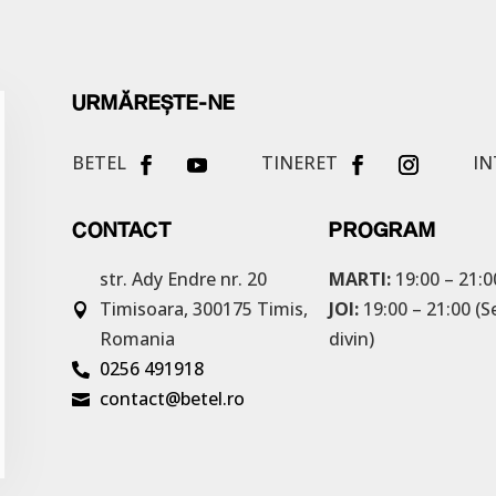
URMĂREȘTE-NE
BETEL
TINERET
IN
CONTACT
PROGRAM
str. Ady Endre nr. 20
MARTI:
19:00 – 21:0
Timisoara, 300175
Timis,
JOI:
19:00 – 21:00 (S

Romania
divin)
0256 491918

contact@betel.ro
