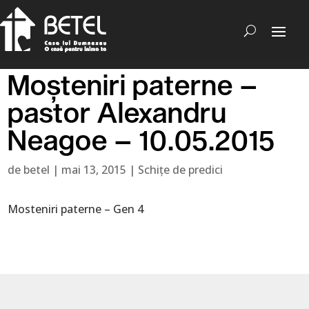
Moșteniri paterne –
pastor Alexandru
Neagoe – 10.05.2015
de
betel
|
mai 13, 2015
|
Schițe de predici
Mosteniri paterne – Gen 4