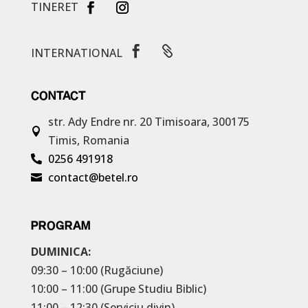
TINERET


INTERNATIONAL
CONTACT
str. Ady Endre nr. 20
Timisoara, 300175

Timis, Romania
0256 491918

contact@betel.ro

PROGRAM
DUMINICA:
09:30 – 10:00 (Rugăciune)
10:00 – 11:00 (Grupe Studiu Biblic)
11:00 – 12:30 (Serviciu divin)