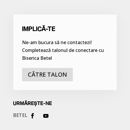
IMPLICĂ-TE
Ne-am bucura să ne contactezi!
Completează talonul de conectare cu
Biserica Betel
CĂTRE TALON
URMĂREȘTE-NE
BETEL