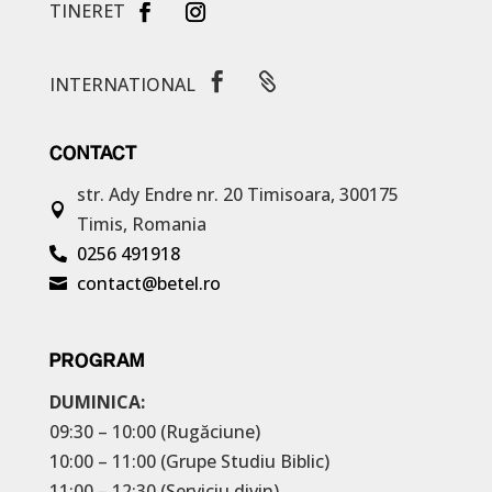
TINERET


INTERNATIONAL
CONTACT
str. Ady Endre nr. 20
Timisoara, 300175

Timis, Romania
0256 491918

contact@betel.ro

PROGRAM
DUMINICA:
09:30 – 10:00 (Rugăciune)
10:00 – 11:00 (Grupe Studiu Biblic)
11:00 – 12:30 (Serviciu divin)