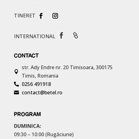
TINERET


INTERNATIONAL
CONTACT
str. Ady Endre nr. 20
Timisoara, 300175

Timis, Romania
0256 491918

contact@betel.ro

PROGRAM
DUMINICA:
09:30 – 10:00 (Rugăciune)