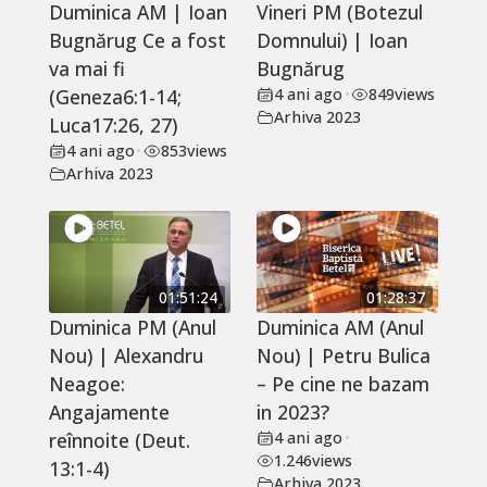
Duminica AM | Ioan
Vineri PM (Botezul
Bugnărug Ce a fost
Domnului) | Ioan
va mai fi
Bugnărug
(Geneza6:1-14;
4 ani ago
•
849
views
Arhiva 2023
Luca17:26, 27)
4 ani ago
•
853
views
Arhiva 2023
01:51:24
01:28:37
Duminica PM (Anul
Duminica AM (Anul
Nou) | Alexandru
Nou) | Petru Bulica
Neagoe:
– Pe cine ne bazam
Angajamente
in 2023?
reînnoite (Deut.
4 ani ago
•
1.246
views
13:1-4)
Arhiva 2023