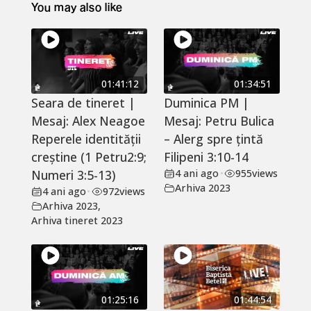
You may also like
01:41:12
01:34:51
Seara de tineret |
Duminica PM |
Mesaj: Alex Neagoe
Mesaj: Petru Bulica
Reperele identității
– Alerg spre țintă
creștine (1 Petru2:9;
Filipeni 3:10-14
Numeri 3:5-13)
4 ani ago
•
955
views
Arhiva 2023
4 ani ago
•
972
views
Arhiva 2023
,
Arhiva tineret 2023
01:25:16
01:44:54