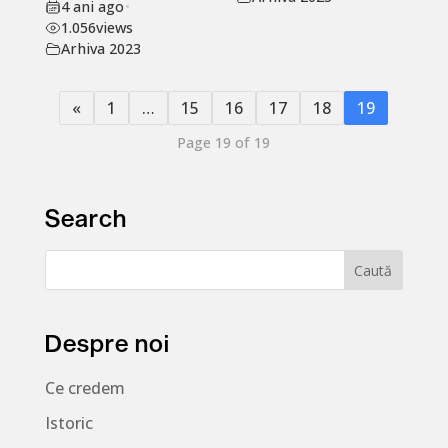
4 ani ago
•
1.056
views
Arhiva 2023
«
1
…
15
16
17
18
19
Page 19 of 19
Search
Despre noi
Ce credem
Istoric