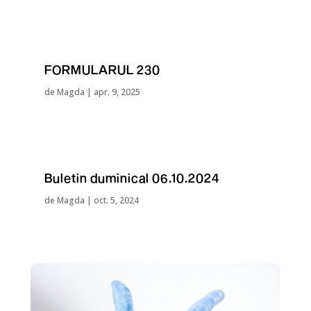
FORMULARUL 230
de
Magda
|
apr. 9, 2025
Buletin duminical 06.10.2024
de
Magda
|
oct. 5, 2024