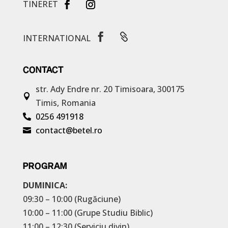
TINERET


INTERNATIONAL
CONTACT
str. Ady Endre nr. 20
Timisoara, 300175

Timis, Romania
0256 491918

contact@betel.ro

PROGRAM
DUMINICA:
09:30 – 10:00 (Rugăciune)
10:00 – 11:00 (Grupe Studiu Biblic)
11:00 – 12:30 (Serviciu divin)