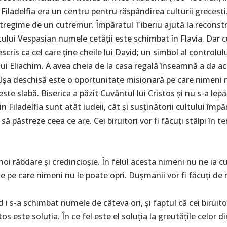
 Filadelfia era un centru pentru răspândirea culturii grecești
întregime de un cutremur. Împăratul Tiberiu ajută la reconstru
lui Vespasian numele cetății este schimbat în Flavia. Dar c
cris ca cel care ține cheile lui David; un simbol al controlul
 lui Eliachim. A avea cheia de la casa regală înseamnă a da a
Ușa deschisă este o oportunitate misionară pe care nimeni nu
 este slabă. Biserica a păzit Cuvântul lui Cristos și nu s-a 
 Filadelfia sunt atât iudeii, cât și susținătorii cultului împă
să păstreze ceea ce are. Cei biruitori vor fi făcuți stâlpi în
 noi răbdare și credincioșie. În felul acesta nimeni nu ne ia 
pe care nimeni nu le poate opri. Dușmanii vor fi făcuți de 
nd i s-a schimbat numele de câteva ori, și faptul că cei birui
os este soluția. În ce fel este el soluția la greutățile celor