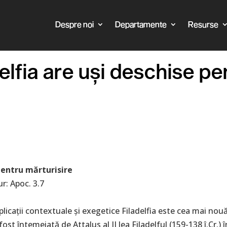
Despre noi
Departamente
Resurse
delfia are uși deschise p
 pentru mărturisire
r: Apoc. 3.7
icații contextuale și exegetice Filadelfia este cea mai nouă
 fost întemeiată de Attalus al II lea Filadelful (159-138 î.Cr.)