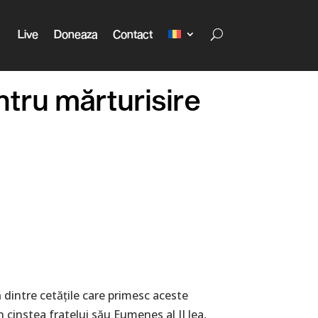
Live
Doneaza
Contact
entru mărturisire
 dintre cetățile care primesc aceste
 în cinstea fratelui său Eumenes al II lea,