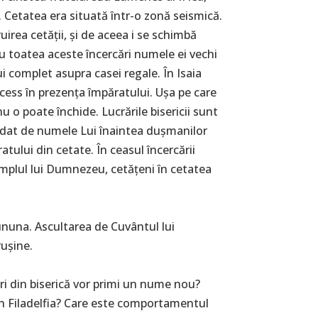
. Cetatea era situată într-o zonă seismică.
irea cetății, și de aceea i se schimbă
u toatea aceste încercări numele ei vechi
ui complet asupra casei regale. În Isaia
ccess în prezența împăratului. Ușa pe care
 o poate închide. Lucrările bisericii sunt
lepădat de numele Lui înaintea dușmanilor
ratului din cetate. În ceasul încercării
 templul lui Dumnezeu, cetățeni în cetatea
cununa. Ascultarea de Cuvântul lui
rușine.
tori din biserică vor primi un nume nou?
 din Filadelfia? Care este comportamentul