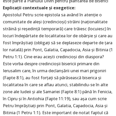
este parte a Planului Divin pentru plantarea de biserici
Explicaţii contextuale și exegetice:
Apostolul Petru scrie epistola sa având în atenție o
comunitate de aleși (credincioși) străini (naționalitate
străină și reședință temporară) care trăiesc (locuiesc) în
locuri îndepărtate de localitatea lor de obârșie și care au
fost împrăștiați (obligați să se deplaseze departe de țara
lor natală) prin Pont, Galatia, Capadocia, Asia și Bitinia (1
Petru 1:1). Cine erau acești credincioși din diaspora?
Este vorba despre credincioșii bisericii primare din
Ierusalim care, în urma declanșării unei mari prigoniri
(Fapte 8:1), au fost forțați să părăsească biserica și
localitatea în care se aflau atunci, stabilindu-se în alte
zone ale Iudeii și ale Samariei (Fapte 8:1) până în Fenicia,
în Cipru și în Antiohia (Fapte 11:19), sau așa cum scrie
Petru împrăștiați prin Pont, Galatia, Capadocia, Asia și
Bitinia (1 Petru 1:1). Este important de notat faptul că