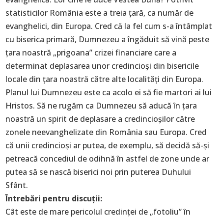
statisticilor România este a treia țară, ca număr de
evanghelici, din Europa. Cred că la fel cum s-a întâmplat
cu biserica primară, Dumnezeu a îngăduit să vină peste
țara noastră „prigoana” crizei financiare care a
determinat deplasarea unor credincioși din bisericile
locale din țara noastră către alte localități din Europa.
Planul lui Dumnezeu este ca acolo ei să fie martori ai lui
Hristos. Să ne rugăm ca Dumnezeu să aducă în țara
noastră un spirit de deplasare a credincioșilor către
zonele neevanghelizate din România sau Europa. Cred
că unii credincioși ar putea, de exemplu, să decidă să-și
petreacă concediul de odihnă în astfel de zone unde ar
putea să se nască biserici noi prin puterea Duhului
Sfânt.
Întrebări pentru discuții:
Cât este de mare pericolul credinței de „fotoliu” în