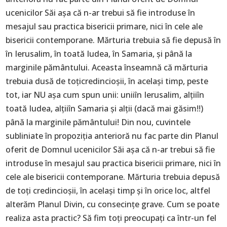
ucenicilor Săi așa că n-ar trebui să fie introduse în
mesajul sau practica bisericii primare, nici în cele ale
bisericii contemporane. Mărturia trebuia să fie depusă în
în Ierusalim, în toată Iudea, în Samaria, și până la
marginile pământului. Aceasta înseamnă că mărturia
trebuia dusă de toțicredincioșii, în același timp, peste
tot, iar NU așa cum spun unii: uniiîn Ierusalim, alțiiîn
toată Iudea, alțiiîn Samaria și alții (dacă mai găsim!!)
până la marginile pământului! Din nou, cuvintele
subliniate în propoziția anterioră nu fac parte din Planul
oferit de Domnul ucenicilor Săi așa că n-ar trebui să fie
introduse în mesajul sau practica bisericii primare, nici în
cele ale bisericii contemporane. Mărturia trebuia depusă
de toți credincioșii, în același timp și în orice loc, altfel
alterăm Planul Divin, cu consecințe grave. Cum se poate
realiza asta practic? Să fim toți preocupați ca într-un fel