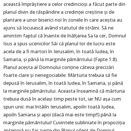
această împrăștiere a celor credincioși a făcut parte din
planul divin de răspândire a credinței creștine și de
plantare a unor biserici noi în zonele în care aceștia au
ajuns să locuiască având statutul de străini. Să ne
amintim faptul că înainte de înălțarea Sa la cer, Domnul
Isus a spus ucenicilor Săi că planul lor de lucru este
acela de a fi martori în Ierusalim, în toată Iudea, în
Samaria, și până la marginile pământului (Fapte 1:8).
Planul acesta al Domnului conține câteva precizări
foarte clare și nenegociabile: Mărturia trebuia să fie
depusă în Ierusalim, în toată Iudea, în Samaria, și până
la marginile pământului. Aceasta înseamnă că mărturia
trebuia dusă în același timp peste tot, iar NU așa cum
spun unii: mai întâiîn Ierusalim, apoiîn toată Iudea,
apoiîn Samaria și apoi (dacă mai este timp!!) până la
marginile pământului! Cuvintele subliniate în propoziția
anterioră nu fac parte din Planul oferit de Domnul