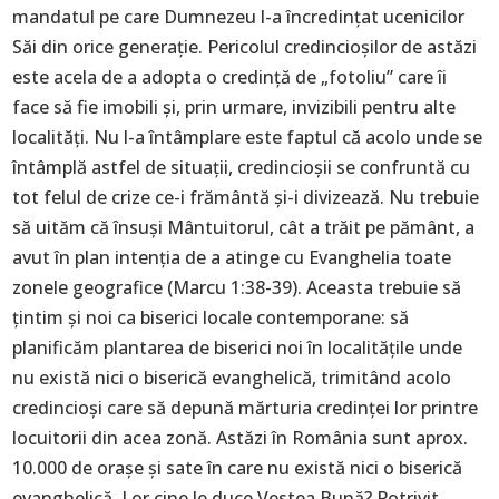
mandatul pe care Dumnezeu l-a încredințat ucenicilor
Săi din orice generație. Pericolul credincioșilor de astăzi
este acela de a adopta o credință de „fotoliu” care îi
face să fie imobili și, prin urmare, invizibili pentru alte
localități. Nu l-a întâmplare este faptul că acolo unde se
întâmplă astfel de situații, credincioșii se confruntă cu
tot felul de crize ce-i frământă și-i divizează. Nu trebuie
să uităm că însuși Mântuitorul, cât a trăit pe pământ, a
avut în plan intenția de a atinge cu Evanghelia toate
zonele geografice (Marcu 1:38-39). Aceasta trebuie să
țintim și noi ca biserici locale contemporane: să
planificăm plantarea de biserici noi în localitățile unde
nu există nici o biserică evanghelică, trimitând acolo
credincioși care să depună mărturia credinței lor printre
locuitorii din acea zonă. Astăzi în România sunt aprox.
10.000 de orașe și sate în care nu există nici o biserică
evanghelică. Lor cine le duce Vestea Bună? Potrivit