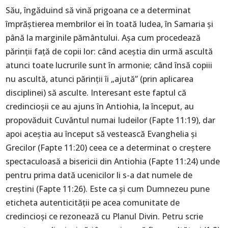
Său, îngăduind să vină prigoana ce a determinat
împrăștierea membrilor ei în toată Iudea, în Samaria și
până la marginile pământului. Așa cum procedează
părinții față de copii lor: când aceștia din urmă ascultă
atunci toate lucrurile sunt în armonie; când însă copiii
nu ascultă, atunci părinții îi „ajută” (prin aplicarea
disciplinei) să asculte. Interesant este faptul că
credincioșii ce au ajuns în Antiohia, la început, au
propovăduit Cuvântul numai Iudeilor (Fapte 11:19), dar
apoi aceștia au început să vestească Evanghelia și
Grecilor (Fapte 11:20) ceea ce a determinat o creștere
spectaculoasă a bisericii din Antiohia (Fapte 11:24) unde
pentru prima dată ucenicilor li s-a dat numele de
creștini (Fapte 11:26). Este ca și cum Dumnezeu pune
eticheta autenticității pe acea comunitate de
credincioși ce rezonează cu Planul Divin. Petru scrie