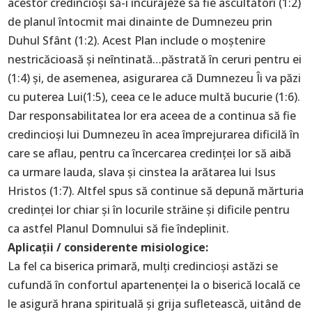
acestor credincioși să-i încurajeze să fie ascultători (1:2)
de planul întocmit mai dinainte de Dumnezeu prin
Duhul Sfânt (1:2). Acest Plan include o moștenire
nestricăcioasă și neîntinată…păstrată în ceruri pentru ei
(1:4) și, de asemenea, asigurarea că Dumnezeu Îi va păzi
cu puterea Lui(1:5), ceea ce le aduce multă bucurie (1:6).
Dar responsabilitatea lor era aceea de a continua să fie
credincioși lui Dumnezeu în acea împrejurarea dificilă în
care se aflau, pentru ca încercarea credinței lor să aibă
ca urmare lauda, slava și cinstea la arătarea lui Isus
Hristos (1:7). Altfel spus să continue să depună mărturia
credinței lor chiar și în locurile străine și dificile pentru
ca astfel Planul Domnului să fie îndeplinit.
Aplicații / considerente misiologice:
La fel ca biserica primară, mulți credincioși astăzi se
cufundă în confortul apartenenței la o biserică locală ce
le asigură hrana spirituală și grija sufletească, uitând de