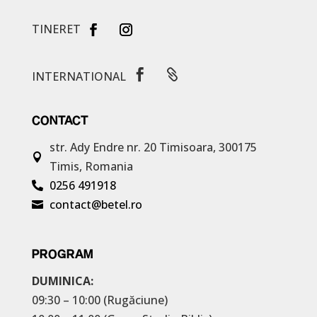
TINERET


INTERNATIONAL
CONTACT
str. Ady Endre nr. 20
Timisoara, 300175

Timis, Romania
0256 491918

contact@betel.ro

PROGRAM
DUMINICA:
09:30 – 10:00 (Rugăciune)