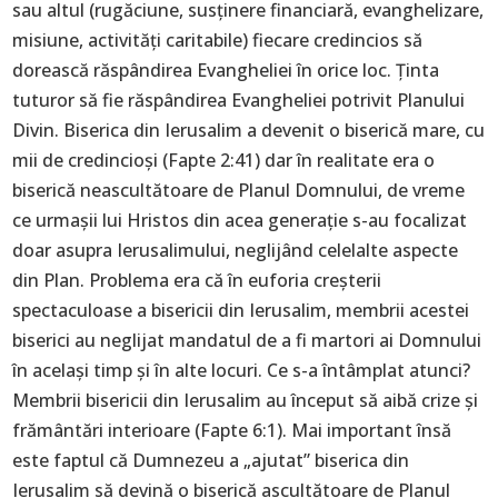
sau altul (rugăciune, susținere financiară, evanghelizare,
misiune, activități caritabile) fiecare credincios să
dorească răspândirea Evangheliei în orice loc. Ținta
tuturor să fie răspândirea Evangheliei potrivit Planului
Divin. Biserica din Ierusalim a devenit o biserică mare, cu
mii de credincioși (Fapte 2:41) dar în realitate era o
biserică neascultătoare de Planul Domnului, de vreme
ce urmașii lui Hristos din acea generație s-au focalizat
doar asupra Ierusalimului, neglijând celelalte aspecte
din Plan. Problema era că în euforia creșterii
spectaculoase a bisericii din Ierusalim, membrii acestei
biserici au neglijat mandatul de a fi martori ai Domnului
în același timp și în alte locuri. Ce s-a întâmplat atunci?
Membrii bisericii din Ierusalim au început să aibă crize și
frământări interioare (Fapte 6:1). Mai important însă
este faptul că Dumnezeu a „ajutat” biserica din
Ierusalim să devină o biserică ascultătoare de Planul