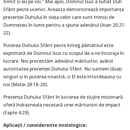
trimit şi eu pe voi.” Mai apoi, Domnul Isus a suflat Duh
Sfânt peste ucenici. Aceasta demonstrează importanţa
prezenţei Duhului în viaţa celor care sunt trimişi de
Dumnezeu în lume pentru a spune adevărul (Ioan 20:21-
22).
Puterea Duhului Sfânt peste întreg pământul este
exprimată de Domnul Isus cu scopul de a ne încuraja în
lucrare. Noi prezentăm adevărul mântuitor, având
autoritatea prezenţei Duhului Sfânt. Nu suntem lăsaţi
singuri şi în puterea noastră, ci El este întotdeauna cu
noi (Matei 28:18-20).
Prezenţa Duhului Sfânt în lucrarea de slujire misionară
oferă îndrazneala necesară unei mărturisiri de impact
(Fapte 4:29).
Aplicații / considerente misiologice: