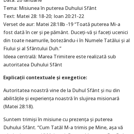
Data: 26 Ianuarie
Tema: Misiunea în puterea Duhului Sfânt
Text: Matei 28: 18-20; Ioan 20:21-22
Verset de aur: Matei 28:18b -19 “Toată puterea Mi-a
fost dată în cer și pe pământ. Duceți-vă și faceți ucenici
din toate neamurile, botezându-i în Numele Tatălui și al
Fiului și al Sfântului Duh.”
Ideea centrală: Marea Trimitere este realizată sub
autoritatea Duhului Sfânt
Explicaţii contextuale și exegetice:
Autoritatea noastră vine de la Duhul Sfânt şi nu din
abilităţile şi experienţa noastră în slujirea misionară
(Matei 28:18).
Suntem trimişi în misiune cu prezenţa şi puterea
Duhului Sfânt. “Cum Tatăl M-a trimis pe Mine, aşa vă