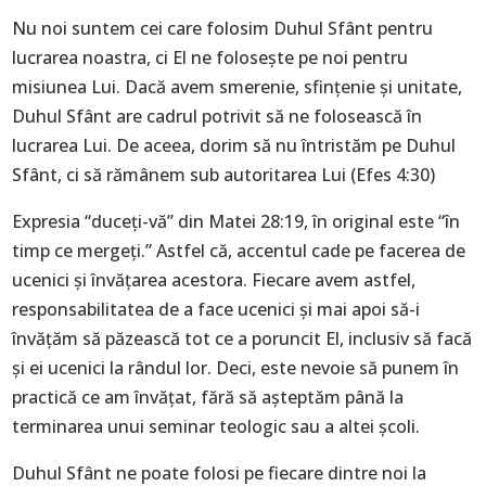
Nu noi suntem cei care folosim Duhul Sfânt pentru
lucrarea noastra, ci El ne foloseşte pe noi pentru
misiunea Lui. Dacă avem smerenie, sfinţenie şi unitate,
Duhul Sfânt are cadrul potrivit să ne folosească în
lucrarea Lui. De aceea, dorim să nu întristăm pe Duhul
Sfânt, ci să rămânem sub autoritarea Lui (Efes 4:30)
Expresia “duceţi-vă” din Matei 28:19, în original este “în
timp ce mergeţi.” Astfel că, accentul cade pe facerea de
ucenici şi învăţarea acestora. Fiecare avem astfel,
responsabilitatea de a face ucenici şi mai apoi să-i
învăţăm să păzească tot ce a poruncit El, inclusiv să facă
şi ei ucenici la rândul lor. Deci, este nevoie să punem în
practică ce am învăţat, fără să aşteptăm până la
terminarea unui seminar teologic sau a altei şcoli.
Duhul Sfânt ne poate folosi pe fiecare dintre noi la