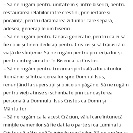
– Să ne rugăm pentru unitate în și între biserici, pentru
restaurarea relațiilor între creștini, prin iertare și
pocăință, pentru dărâmarea zidurilor care separă,
adesea, generațiile din biserici.
– Să ne rugăm pentru tânăra generatie, pentru ca ei să
fie copii și tineri dedicați pentru Cristos și să trăiască o
viață de sfințenie. Să ne rugăm pentru protecția lor și
pentru integrarea lor în Biserica lui Cristos.
– Să ne rugăm pentru trezirea spirituală a locuitorilor
României și întoarcerea lor spre Domnul Isus,
renunțând la superstiții și obiceiuri păgâne. Să ne rugăm
pentru vieți atinse și schimbate prin cunoașterea
personală a Domnului Isus Cristos ca Domn și
Mântuitor.
– Să ne rugăm ca la acest Crăciun, vălul care întunecă
mințile oamenilor să fie dat la o parte și ca Lumina lui
Cristos să pătrundă în inimile românilor. Să ne rugăm ca