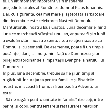
ei. Un alt moment important va fi instalarea
președintelui ales al României, domnul Klaus Iohannis.
Dar, cu siguranță, cea mai mare și așteptată sărbătoare
din decembrie este celebrarea Nașterii Domnului si
Mântuitorului nostru Isus Cristos. Luna decembrie, fiind
luna ce marchează sfârșitul unui an, ar putea fi și o lună
a evaluări stării noastre spirituale, a relației noastre cu
Domnul și cu semenii. De asemenea, poate fi un timp al
pocăinței, dar și al mulțumirii față de Dumnezeu și un
prilej extraordinar de a împărtășii Evanghelia harului lui
Dumnezeu.
În plus, luna decembrie, trebuie să fie și un timp al
rugăciunii. Încurajarea pentru familiile și Bisericile
noastre, în această frumoasă perioadă a Adventului
este:
– Să ne rugăm pentru unitate în familii, între soți, între
părinți și copii, pentru iertare și restaurarea relațiilor.