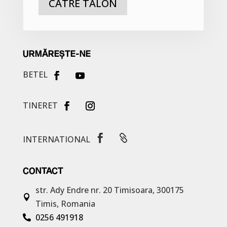
CĂTRE TALON
URMĂREȘTE-NE
BETEL
TINERET


INTERNATIONAL
CONTACT
str. Ady Endre nr. 20
Timisoara, 300175

Timis, Romania
0256 491918
