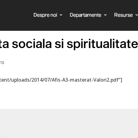
Despre noi
Departamente
Resurse
 sociala si spiritualitat
ro
tent/uploads/2014/07/Afis-A3-masterat-Valori2.pdf”]