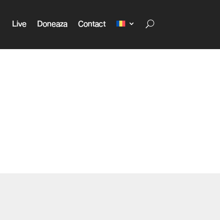
Live
Doneaza
Contact
e