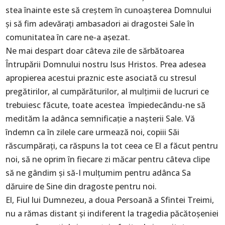
stea înainte este să creștem în cunoașterea Domnului
și să fim adevărați ambasadori ai dragostei Sale în
comunitatea în care ne-a așezat.
Ne mai despart doar câteva zile de sărbătoarea
Întrupării Domnului nostru Isus Hristos. Prea adesea
apropierea acestui praznic este asociată cu stresul
pregătirilor, al cumpărăturilor, al mulţimii de lucruri ce
trebuiesc făcute, toate acestea împiedecându-ne să
medităm la adânca semnificaţie a naşterii Sale. Vă
îndemn ca în zilele care urmează noi, copiii Săi
răscumpăraţi, ca răspuns la tot ceea ce El a făcut pentru
noi, să ne oprim în fiecare zi măcar pentru câteva clipe
să ne gândim şi să-I mulţumim pentru adânca Sa
dăruire de Sine din dragoste pentru noi.
El, Fiul lui Dumnezeu, a doua Persoană a Sfintei Treimi,
nu a rămas distant şi indiferent la tragedia păcătoșeniei