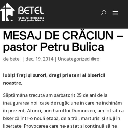
MESAJ DE CRĂCIUN –
pastor Petru Bulica
de
betel
|
dec. 19, 2014
|
Uncategorized @ro
Iubiți frați și surori, dragi prieteni ai bisericii
noastre,
Săptămâna trecută am sărbătorit 25 de ani de la
inaugurarea noii case de rugăciune în care ne închinăm
în prezent. Atunci, prin harul lui Dumnezeu, am intrat ca
biserică într-o nouă etapă, de a trăi, mărturisi și sluji în
libertate. Provocarea care ne-a stat și continuă să ne