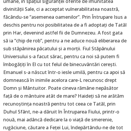
umane, în spaţiul siguranţei oferite de imunitatea
divinităţii Sale, ci a acceptat vulnerabilitatea noastră,
făcându-se “asemenea oamenilor”. Prin Întrupare Isus a
deschis pentru noi posibilitatea de a fi adoptaţi de Tatăl
prin Har, devenind astfel fii de Dumnezeu. A fost gata
să ia “chip de rob”, pentru a ne aduce nouă eliberarea de
sub stăpânirea păcatului şi a morţii. Fiul Stăpânului
Universului s-a facut sărac, pentru ca noi să putem fi
îmbogăţiţi în El cu tot felul de binecuvântări cereşti.
Emanuel s-a născut într-o iesle umilă, pentru ca apoi să
domnească în inimile acelora care-L recunosc drept
Domn şi Mântuitor. Poate cineva rămâne nepăsător
faţă de o mântuire atât de mare? Haideţi să ne arătăm
recunoştinţa noastră pentru tot ceea ce Tatăl, prin
Duhul Sfânt, ne-a dăruit în Întruparea Fiului, printr-o
nouă, mai adâncă dedicare la o viaţă de smerenie,
rugăciune, căutare a Feţei Lui, îndepărtându-ne de tot