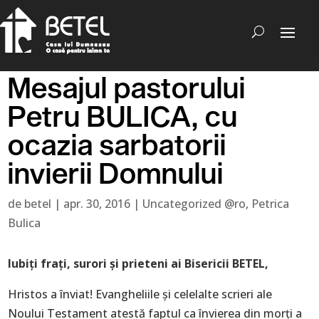
Mesajul pastorului
Petru BULICA, cu
ocazia sarbatorii
invierii Domnului
de
betel
|
apr. 30, 2016
|
Uncategorized @ro
,
Petrica
Bulica
Iubiţi fraţi, surori şi prieteni ai Bisericii BETEL,
Hristos a înviat! Evangheliile și celelalte scrieri ale
Noului Testament atestă faptul ca învierea din morți a