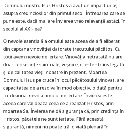
Domnului nostru Isus Hristos a avut un impact uriaș
asupra credincioșilor din primul secol. Întrebarea care se
pune este, dacă mai are Învierea vreo relevanță astăzi, în
secolul al XXI-lea?
O nevoie esențială a omului este aceea de a fi eliberat
din capcana vinovăției datorate trecutului păcătos. Cu
toții avem nevoie de iertare. Vinovăția netratată nu are
doar consecințe spirituale, veșnice, ci este strâns legată
și de calitatea vieții noastre în prezent. Moartea
Domnului Isus pe cruce în locul păcătosului vinovat, are
capacitatea de a rezolva în mod obiectiv, o dată pentru
totdeauna, nevoia omului de iertare. Învierea este
aceea care validează ceea ce a realizat Hristos, prin
moartea Sa. Învierea ne dă siguranța că, prin credința în
Hristos, păcatele ne sunt iertate. Fără această
siguranță, nimeni nu poate trăi o viață plenară în