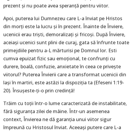
prezent și nu poate avea speranță pentru viitor.
Apoi, puterea lui Dumnezeu care L-a înviat pe Hristos
din morți este la lucru și în prezent. Înainte de Înviere,
ucenicii erau triști, demoralizați și fricoși. După Înviere,
aceiași ucenici sunt plini de curaj, gata să înfrunte toate
primejdiile pentru a-L mărturisi pe Domnul lor. Esti
cumva epuizat fizic sau emoțional, te confrunți cu
durere, boală, confuzie, anxietate în ceea ce privește
viitorul? Puterea Învierii care a transformat ucenicii din
lași în martiri, este astăzi la dispoziția ta (Efeseni 1:19-
20). Însușeste-ți-o prin credință!
Trăim cu toții într-o lume caracterizată de instabilitate,
fără siguranța zilei de mâine. Într-un asemenea
context, Învierea ne dă garanția unui viitor sigur
împreună cu Hristosul înviat. Aceeași putere care L-a