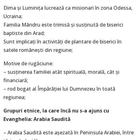
Dima şi Luminiţa lucrează ca misionari în zona Odessa,
Ucraina;
Familia Mândru este trimisă şi susţinută de biserici
baptiste din Arad;
Sunt implicaţi în activităţi de plantare de biserici în
satele româneşti din regiune;
Motive de rugăciune:
– susţinerea familiei atât spirituală, morală, cât şi
financiară;
– rod bogat al Împărăţiei lui Dumnezeu în toată
regiunea;
Grupuri etnice, la care încă nu s-a ajuns cu
Evanghelia: Arabia Saudită
– Arabia Saudită este aşezată în Peninsula Arabiei, între