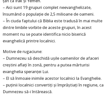
ţări ca Irak şi Yemen.
– Aici sunt 19 grupuri complet neevanghelizate,
însumând o populaţie de 2,5 milioane de oameni.
– În ciuda faptului că Biblia este tradusă în mai multe
dintre limbile vorbite de aceste grupuri, în acest
moment nu se poate identifica nicio biserică
evanghelică printre localnici.
Motive de rugaciune:
– Dumnezeu să deschidă uşile oamenilor de afaceri
creştini aflaţi în zonă, pentru a putea mărturisi
evanghelia speranţei Lui.
– El să înmoaie inimile acestor localnici la Evanghelie.
– puţinii localnici convertiţi şi împrăştiaţi în regiune, ca
Dumnezeu să-i întărească.