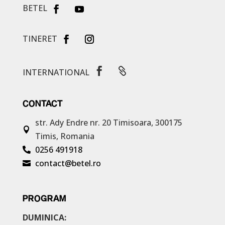
BETEL
TINERET


INTERNATIONAL
CONTACT
str. Ady Endre nr. 20
Timisoara, 300175

Timis, Romania
0256 491918

contact@betel.ro

PROGRAM
DUMINICA: