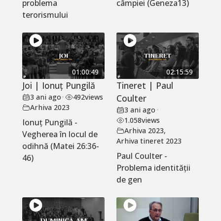
problema
câmpiei (Geneza13)
terorismului
01:00:49
02:15:59
Joi | Ionuț Pungilă
Tineret | Paul
3 ani ago
•
492
views
Coulter
Arhiva 2023
3 ani ago
•
1.058
views
Ionuț Pungilă -
Arhiva 2023
,
Vegherea în locul de
Arhiva tineret 2023
odihnă (Matei 26:36-
Paul Coulter -
46)
Problema identității
de gen