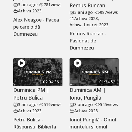
3 ani ago
•
781
views
Remus Runcan
Arhiva 2023
3 ani ago
•
987
views
Arhiva 2023
,
Alex Neagoe - Pacea
Arhiva tineret 2023
pe care o dă
Remus Runcan -
Dumnezeu
Pasionat de
Dumnezeu
02:04:36
01:34:52
Duminica PM |
Duminica AM |
Petru Bulica
Ionuț Pungilă
3 ani ago
•
519
views
3 ani ago
•
545
views
Arhiva 2023
Arhiva 2023
Petru Bulica -
Ionuț Pungilă - Omul
Răspunsul Bibliei la
muntelui și omul