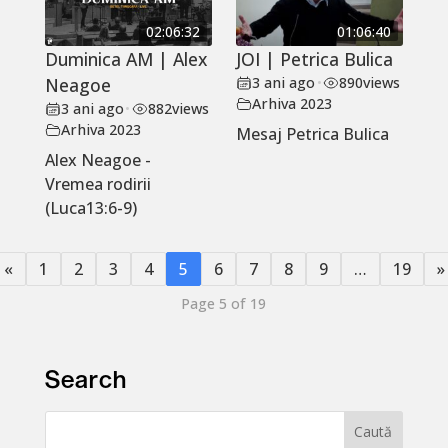
02:06:32
01:06:40
Duminica AM | Alex
JOI | Petrica Bulica
Neagoe
3 ani ago
•
890
views
Arhiva 2023
3 ani ago
•
882
views
Arhiva 2023
Mesaj Petrica Bulica
Alex Neagoe -
Vremea rodirii
(Luca13:6-9)
«
1
2
3
4
5
6
7
8
9
…
19
»
Page 5 of 19
Search