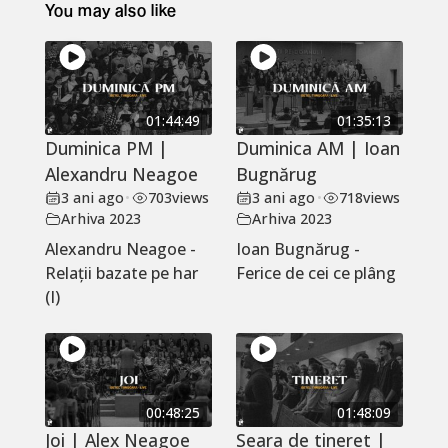
You may also like
01:44:49
01:35:13
Duminica PM |
Duminica AM | Ioan
Alexandru Neagoe
Bugnărug
3 ani ago
•
703
views
3 ani ago
•
718
views
Arhiva 2023
Arhiva 2023
Alexandru Neagoe -
Ioan Bugnărug -
Relații bazate pe har
Ferice de cei ce plâng
(I)
00:48:25
01:48:09
Joi | Alex Neagoe
Seara de tineret |