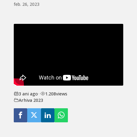
feb. 26, 2023
3 ani ago
•
1.208
views
Arhiva 2023